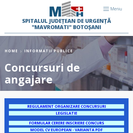
Meniu
SPITALUL JUDEȚEAN DE URGENȚĂ
"MAVROMATI" BOTOȘANI
HOME
INFORMATII PUBLICE
Concursuri de
angajare
REGULAMENT ORGANIZARE CONCURSURI
LEGISLATIE
FORMULAR CERERE INSCRIERE CONCURS
MODEL CV EUROPEAN - VARIANTA PDF