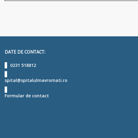
DATE DE CONTACT:
0231 518812
spital@spitalulmavromati.ro
Formular de contact