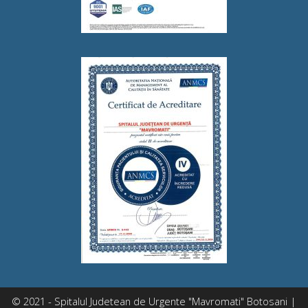
© 2021 - Spitalul Judetean de Urgente "Mavromati" Botosani |