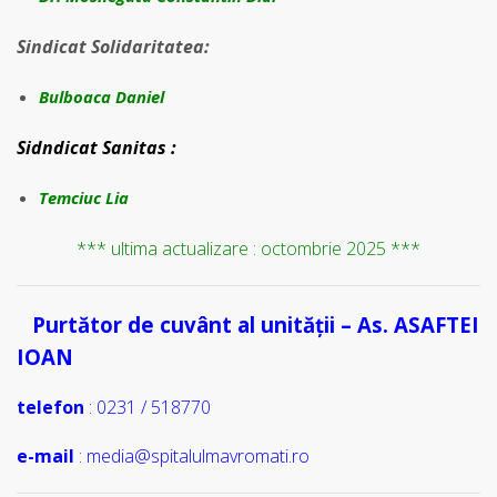
Sindicat Solidaritatea:
Bulboaca Daniel
Sidndicat Sanitas :
Temciuc Lia
*** ultima actualizare : octombrie 2025 ***
Purtător de cuvânt al unității – As. ASAFTEI
….
IOAN
telefon
: 0231 / 518770
e-mail
: media@spitalulmavromati.ro