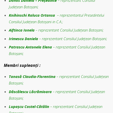
Donos Daniela – Președinte
– reprezentant Consiliul
Județean Botoșani;
Knihinschi Raluca Ortansa
– reprezentantul Presedintelui
Consiliul Județean Botoșani in C.A.;
Aiftinca Ionela
– reprezentant Consiliul Județean Botoșani;
Irimescu Daniela
– reprezentant Consiliul Județean Botoșani;
Patrascu Antonela Elena
– reprezentant Consiliul Județean
Botoșani;
Membri supleanți :
Tanasă Claudia-Florentina
– reprezentant Consiliul Județean
Botoșani;
Dăscălescu Lăcrămioara
– reprezentant Consiliul Județean
Botoșani;
Lupașcu Costel-Cătălin
– reprezentant Consiliul Județean