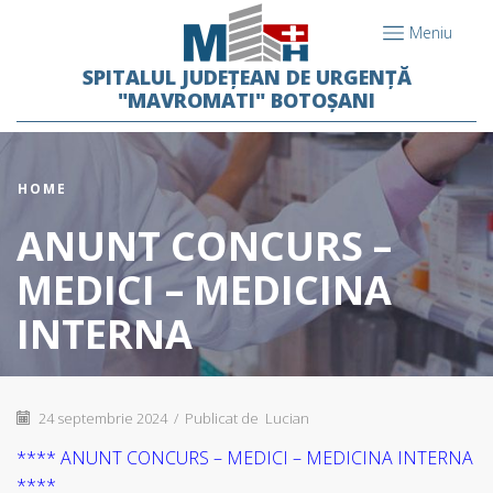
Meniu
SPITALUL JUDEȚEAN DE URGENȚĂ
"MAVROMATI" BOTOȘANI
HOME
ANUNT CONCURS –
MEDICI – MEDICINA
INTERNA
24 septembrie 2024
/
Publicat de
Lucian
**** ANUNT CONCURS – MEDICI – MEDICINA INTERNA
****