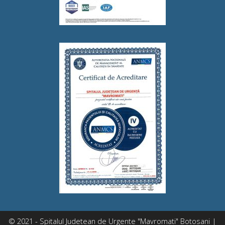
© 2021 - Spitalul Judetean de Urgente "Mavromati" Botosani |