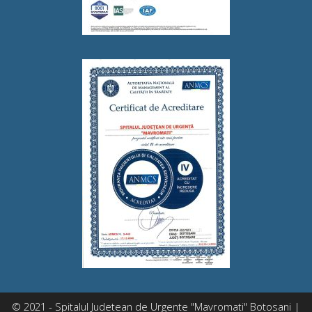
© 2021 - Spitalul Judetean de Urgente "Mavromati" Botosani |