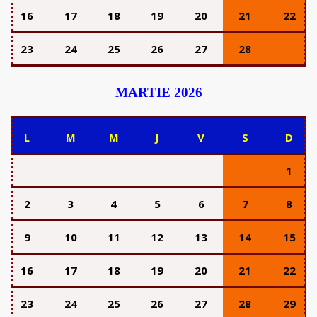
16
17
18
19
20
21
22
23
24
25
26
27
28
MARTIE 2026
L
M
M
J
V
S
D
1
2
3
4
5
6
7
8
9
10
11
12
13
14
15
16
17
18
19
20
21
22
23
24
25
26
27
28
29