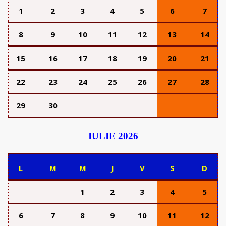
1
2
3
4
5
6
7
8
9
10
11
12
13
14
15
16
17
18
19
20
21
22
23
24
25
26
27
28
29
30
IULIE 2026
L
M
M
J
V
S
D
1
2
3
4
5
6
7
8
9
10
11
12