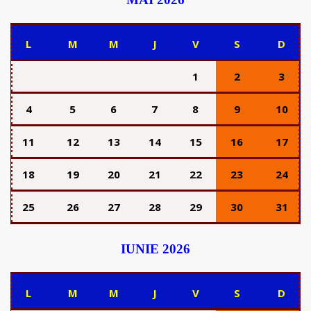
L
M
M
J
V
S
D
1
2
3
4
5
6
7
8
9
10
11
12
13
14
15
16
17
18
19
20
21
22
23
24
25
26
27
28
29
30
31
IUNIE 2026
L
M
M
J
V
S
D