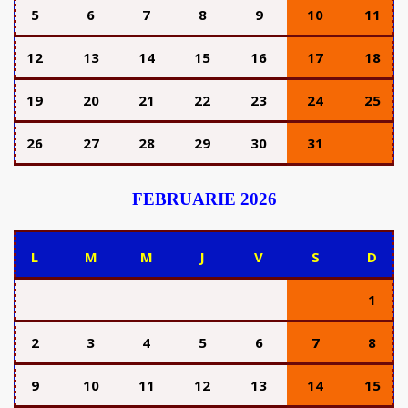
5
6
7
8
9
10
11
12
13
14
15
16
17
18
19
20
21
22
23
24
25
26
27
28
29
30
31
FEBRUARIE 2026
L
M
M
J
V
S
D
1
2
3
4
5
6
7
8
9
10
11
12
13
14
15