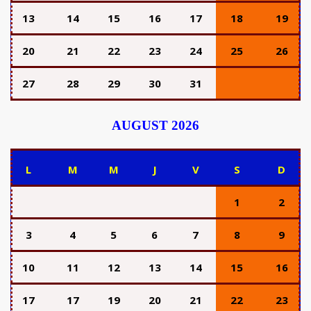
13
14
15
16
17
18
19
20
21
22
23
24
25
26
27
28
29
30
31
AUGUST 2026
L
M
M
J
V
S
D
1
2
3
4
5
6
7
8
9
10
11
12
13
14
15
16
17
17
19
20
21
22
23