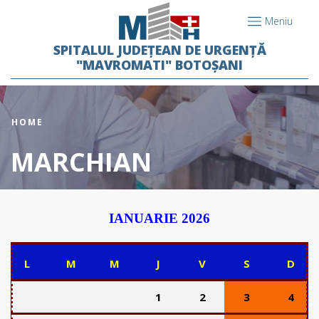
Meniu
SPITALUL JUDEȚEAN DE URGENȚĂ
"MAVROMATI" BOTOȘANI
HOME
MARCHIAN
IANUARIE 2026
L
M
M
J
V
S
D
1
2
3
4