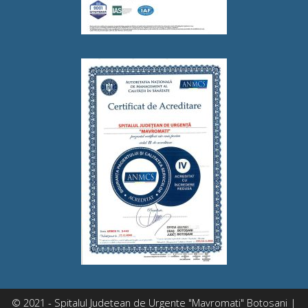
© 2021 - Spitalul Judetean de Urgente "Mavromati" Botosani |