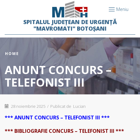
Meniu
SPITALUL JUDEȚEAN DE URGENȚĂ
"MAVROMATI" BOTOȘANI
HOME
ANUNT CONCURS –
TELEFONIST III
28 noiembrie 2025
/
Publicat de
Lucian
*** ANUNT CONCURS – TELEFONIST III ***
*** BIBLIOGRAFIE CONCURS – TELEFONIST III ***