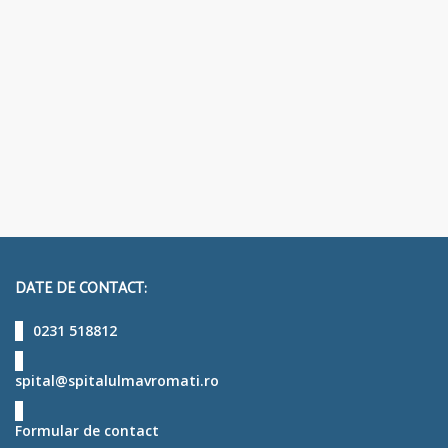
DATE DE CONTACT:
0231 518812
spital@spitalulmavromati.ro
Formular de contact