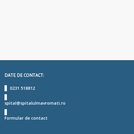
DATE DE CONTACT:
0231 518812
spital@spitalulmavromati.ro
Formular de contact