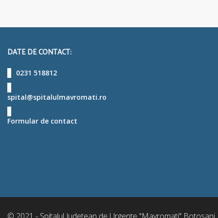
DATE DE CONTACT:
0231 518812
spital@spitalulmavromati.ro
Formular de contact
© 2021 - Spitalul Judetean de Urgente "Mavromati" Botosani