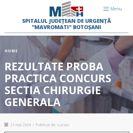
Meniu
SPITALUL JUDEȚEAN DE URGENȚĂ
"MAVROMATI" BOTOȘANI
HOME
REZULTATE PROBA
PRACTICA CONCURS
SECTIA CHIRURGIE
GENERALA
21 mai 2024
/
Publicat de
Lucian