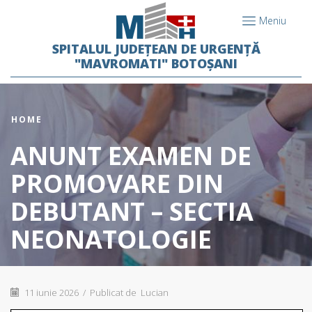
Meniu
SPITALUL JUDEȚEAN DE URGENȚĂ
"MAVROMATI" BOTOȘANI
HOME
ANUNT EXAMEN DE
PROMOVARE DIN
DEBUTANT – SECTIA
NEONATOLOGIE
11 iunie 2026
/
Publicat de
Lucian