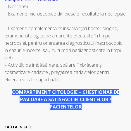
– Necropsii.
– Examene microscopice din piesele recoltate la necropsie
.
– Examene complementare: însămânțări bacteriologice,
examene citologice pe amprente efectuate în timpul
necropsiei, pentru orientarea diagnosticului macroscopic
în cazurile incerte, sau cu tumori nediagnosticate în timpul
vieții.
– Activităţi de îmbălsămare, spălare, îmbrăcare şi
cosmetizare cadavre , pregătirea cadavrelor pentru
eliberarea către aparținători.
COMPARTIMENT CITOLOGIE – CHESTIONAR DE
EVALUARE A SATISFACTIEI CLIENTELOR /
PACIENTELOR
CAUTA IN SITE