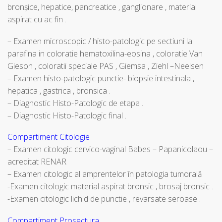
bronşice, hepatice, pancreatice , ganglionare , material
aspirat cu ac fin .
– Examen microscopic / histo-patologic pe sectiuni la
parafina in coloratie hematoxilina-eosina , coloratie Van
Gieson , coloratii speciale PAS , Giemsa , Ziehl –Neelsen
– Examen histo-patologic punctie- biopsie intestinala ,
hepatica , gastrica , bronsica .
– Diagnostic Histo-Patologic de etapa .
– Diagnostic Histo-Patologic final .
Compartiment Citologie
– Examen citologic cervico-vaginal Babes – Papanicolaou –
acreditat RENAR
– Examen citologic al amprentelor în patologia tumorală
-Examen citologic material aspirat bronsic , brosaj bronsic .
-Examen citologic lichid de punctie , revarsate seroase .
Compartiment Prosectura