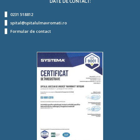
DATE DE CONTACT:
0231 518812
spital@spitalulmavromati.ro
Formular de contact