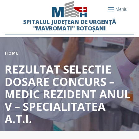
Meniu
SPITALUL JUDEȚEAN DE URGENȚĂ
"MAVROMATI" BOTOȘANI
HOME
REZULTAT SELECTIE
DOSARE CONCURS –
MEDIC REZIDENT ANUL
V – SPECIALITATEA
A.T.I.