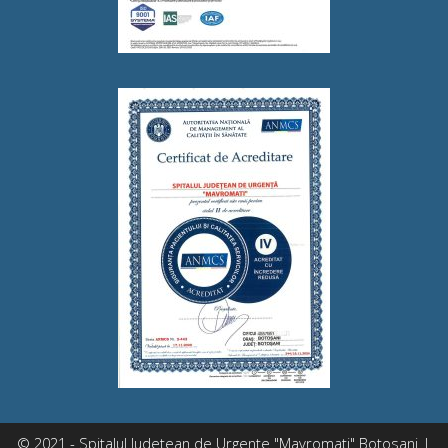
© 2021 - Spitalul Judetean de Urgente "Mavromati" Botosani |