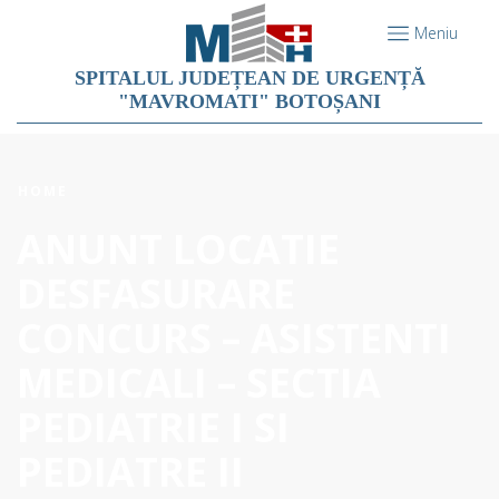
Meniu
SPITALUL JUDEȚEAN DE URGENȚĂ
"MAVROMATI" BOTOȘANI
HOME
ANUNT LOCATIE
DESFASURARE
CONCURS – ASISTENTI
MEDICALI – SECTIA
PEDIATRIE I SI
PEDIATRE II