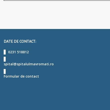
DATE DE CONTACT:
0231 518812
spital@spitalulmavromati.ro
Formular de contact