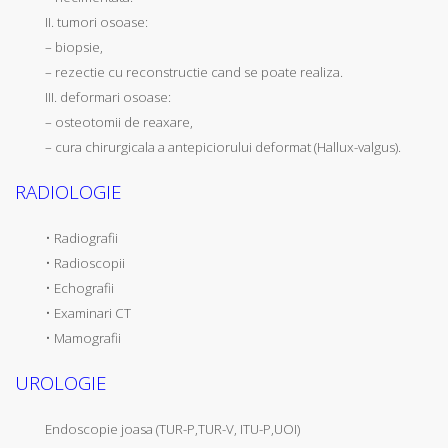
II. tumori osoase:
– biopsie,
– rezectie cu reconstructie cand se poate realiza.
III. deformari osoase:
– osteotomii de reaxare,
– cura chirurgicala a antepiciorului deformat (Hallux-valgus).
RADIOLOGIE
• Radiografii
• Radioscopii
• Echografii
• Examinari CT
• Mamografii
UROLOGIE
Endoscopie joasa (TUR-P,TUR-V, ITU-P,UOI)