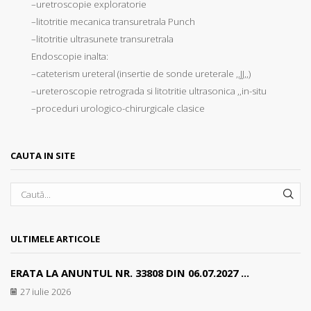
–uretroscopie exploratorie
–litotritie mecanica transuretrala Punch
–litotritie ultrasunete transuretrala
Endoscopie inalta:
–cateterism ureteral (insertie de sonde ureterale ,,JJ,,)
–ureteroscopie retrograda si litotritie ultrasonica ,,in-situ
–proceduri urologico-chirurgicale clasice
CAUTA IN SITE
SEA
ULTIMELE ARTICOLE
ERATA LA ANUNTUL NR. 33808 DIN 06.07.2027 ...
27 iulie 2026