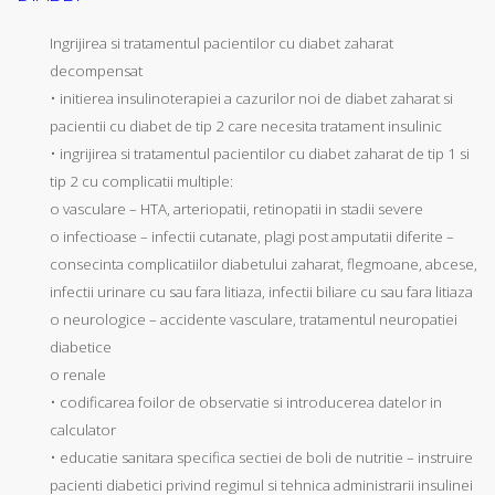
Ingrijirea si tratamentul pacientilor cu diabet zaharat
decompensat
• initierea insulinoterapiei a cazurilor noi de diabet zaharat si
pacientii cu diabet de tip 2 care necesita tratament insulinic
• ingrijirea si tratamentul pacientilor cu diabet zaharat de tip 1 si
tip 2 cu complicatii multiple:
o vasculare – HTA, arteriopatii, retinopatii in stadii severe
o infectioase – infectii cutanate, plagi post amputatii diferite –
consecinta complicatiilor diabetului zaharat, flegmoane, abcese,
infectii urinare cu sau fara litiaza, infectii biliare cu sau fara litiaza
o neurologice – accidente vasculare, tratamentul neuropatiei
diabetice
o renale
• codificarea foilor de observatie si introducerea datelor in
calculator
• educatie sanitara specifica sectiei de boli de nutritie – instruire
pacienti diabetici privind regimul si tehnica administrarii insulinei