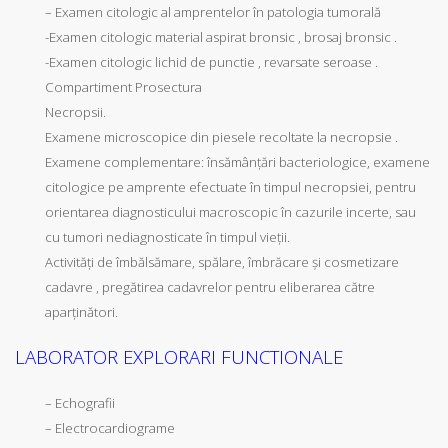
– Examen citologic al amprentelor în patologia tumorală
-Examen citologic material aspirat bronsic , brosaj bronsic .
-Examen citologic lichid de punctie , revarsate seroase .
Compartiment Prosectura
Necropsii.
Examene microscopice din piesele recoltate la necropsie .
Examene complementare: însămânțări bacteriologice, examene
citologice pe amprente efectuate în timpul necropsiei, pentru
orientarea diagnosticului macroscopic în cazurile incerte, sau
cu tumori nediagnosticate în timpul vieții.
Activităţi de îmbălsămare, spălare, îmbrăcare şi cosmetizare
cadavre , pregătirea cadavrelor pentru eliberarea către
aparținători.
LABORATOR EXPLORARI FUNCTIONALE
– Echografii
– Electrocardiograme