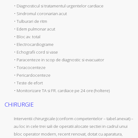
• Diagnosticul si tratamentul urgentelor cardiace
• Sindromul coronarian acut
• Tulburari de ritm
• Edem pulmonar acut
• Bloc av. total
• Electrocardiograme
• Echografii cord si vase
• Paracenteze in scop de diagnostic si evacuator
• Toracocenteze
• Pericardocenteze
• Teste de efort
• Monitorizare TA si FR. cardiace pe 24 ore (holtere)
CHIRURGIE
Interventii chirurgicale (conform competentelor – tabel anexat) –
au loc in cele trei sali de operatii alocate sectiei in cadrul unui
bloc operator modern, recent renovat, dotat cu aparatura,