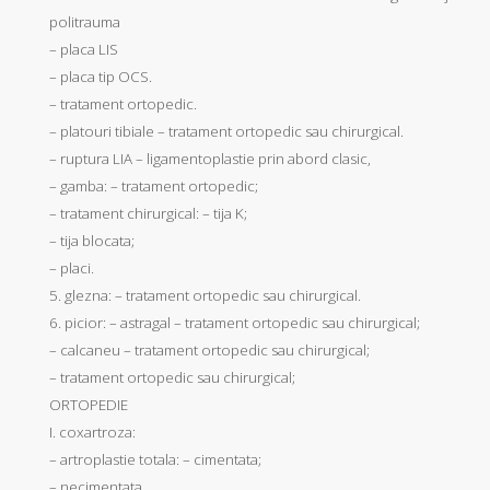
politrauma
– placa LIS
– placa tip OCS.
– tratament ortopedic.
– platouri tibiale – tratament ortopedic sau chirurgical.
– ruptura LIA – ligamentoplastie prin abord clasic,
– gamba: – tratament ortopedic;
– tratament chirurgical: – tija K;
– tija blocata;
– placi.
5. glezna: – tratament ortopedic sau chirurgical.
6. picior: – astragal – tratament ortopedic sau chirurgical;
– calcaneu – tratament ortopedic sau chirurgical;
– tratament ortopedic sau chirurgical;
ORTOPEDIE
I. coxartroza:
– artroplastie totala: – cimentata;
– necimentata.