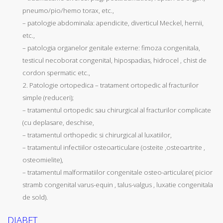
pneumo/pio/hemo torax, etc.,
– patologie abdominala: apendicite, diverticul Meckel, hernii,
etc.,
– patologia organelor genitale externe: fimoza congenitala,
testicul necoborat congenital, hipospadias, hidrocel , chist de
cordon spermatic etc.,
2. Patologie ortopedica – tratament ortopedic al fracturilor
simple (reduceri);
– tratamentul ortopedic sau chirurgical al fracturilor complicate
(cu deplasare, deschise,
– tratamentul orthopedic si chirurgical al luxatiilor,
– tratamentul infectiilor osteoarticulare (osteite ,osteoartrite ,
osteomielite),
– tratamentul malformatiilor congenitale osteo-articulare( picior
stramb congenital varus-equin , talus-valgus , luxatie congenitala
de sold).
DIABET