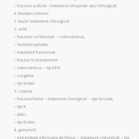
– fractura scafoid – tratament ortopedic sau chirurgical;
II. Membru inferior:
1. bazin: tratament chirurgical.
2. sold:
– fractura col femural : – osteosinteza,
– hemiartroplastie,
– tratament functional.
– fracturi trohanteriene:
– osteosinteza: – tip DHS
– cui gama
– tije Ender
3. coapsa:
– fractura femur – tratament chirurgical : – tije blocate,
– tije K
– placi
– tije Ender.
4. genunchi:
– extremitate inferioara de femur: – tratament chirurgical: – tija