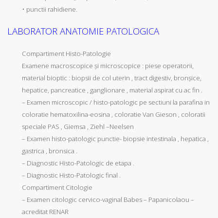
• punctii rahidiene.
LABORATOR ANATOMIE PATOLOGICA
Compartiment Histo-Patologie
Examene macroscopice şi microscopice : piese operatorii,
material bioptic : biopsii de col uterin , tract digestiv, bronşice,
hepatice, pancreatice , ganglionare , material aspirat cu ac fin .
– Examen microscopic / histo-patologic pe sectiuni la parafina in
coloratie hematoxilina-eosina , coloratie Van Gieson , coloratii
speciale PAS , Giemsa , Ziehl –Neelsen
– Examen histo-patologic punctie- biopsie intestinala , hepatica ,
gastrica , bronsica .
– Diagnostic Histo-Patologic de etapa .
– Diagnostic Histo-Patologic final .
Compartiment Citologie
– Examen citologic cervico-vaginal Babes – Papanicolaou –
acreditat RENAR