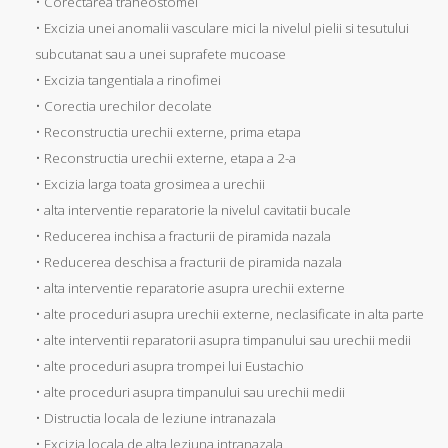
• Corectarea traheostomei
• Excizia unei anomalii vasculare mici la nivelul pielii si tesutului
subcutanat sau a unei suprafete mucoase
• Excizia tangentiala a rinofimei
• Corectia urechilor decolate
• Reconstructia urechii externe, prima etapa
• Reconstructia urechii externe, etapa a 2-a
• Excizia larga toata grosimea a urechii
• alta interventie reparatorie la nivelul cavitatii bucale
• Reducerea inchisa a fracturii de piramida nazala
• Reducerea deschisa a fracturii de piramida nazala
• alta interventie reparatorie asupra urechii externe
• alte proceduri asupra urechii externe, neclasificate in alta parte
• alte interventii reparatorii asupra timpanului sau urechii medii
• alte proceduri asupra trompei lui Eustachio
• alte proceduri asupra timpanului sau urechii medii
• Distructia locala de leziune intranazala
• Excizia locala de alta leziuna intranazala