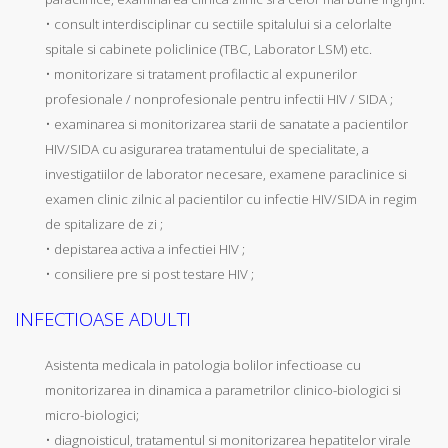
• consult interdisciplinar cu sectiile spitalului si a celorlalte
spitale si cabinete policlinice (TBC, Laborator LSM) etc.
• monitorizare si tratament profilactic al expunerilor
profesionale / nonprofesionale pentru infectii HIV / SIDA ;
• examinarea si monitorizarea starii de sanatate a pacientilor
HIV/SIDA cu asigurarea tratamentului de specialitate, a
investigatiilor de laborator necesare, examene paraclinice si
examen clinic zilnic al pacientilor cu infectie HIV/SIDA in regim
de spitalizare de zi ;
• depistarea activa a infectiei HIV ;
• consiliere pre si post testare HIV ;
INFECTIOASE ADULTI
Asistenta medicala in patologia bolilor infectioase cu
monitorizarea in dinamica a parametrilor clinico-biologici si
micro-biologici;
• diagnoisticul, tratamentul si monitorizarea hepatitelor virale