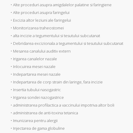
• Alte proceduri asupra amigdalelor palatine si faringiene
• Alte proceduri asupra faringelui
• Excizia altor leziuni ale faringelui
• Monitorizarea traheostomei
• alta incizie a tegumentului si tesutului subcutanat
• Debridarea excizionala a tegumentului si tesutului subcutanat
• Mesarea canalului auditiv extern
• Irigarea canalelor nazale
• Inlocuirea mesei nazale
• Indepartarea mesei nazale
• Indepartarea de corp strain din laringe, fara incizie
• Insertia tubului nasogastric
• Irigarea sondei nazogastrice
• administrarea profilactica a vaccinului impotriva altor boli
• administrarea de anti-toxina tetanica
• Imunizarea pentru alergii
• Injectarea de gama globuline