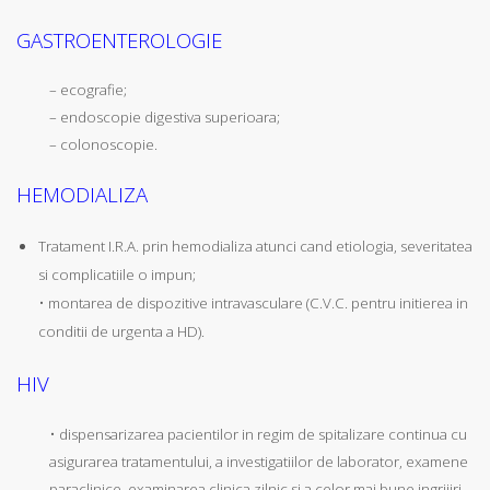
GASTROENTEROLOGIE
– ecografie;
– endoscopie digestiva superioara;
– colonoscopie.
HEMODIALIZA
Tratament I.R.A. prin hemodializa atunci cand etiologia, severitatea
si complicatiile o impun;
• montarea de dispozitive intravasculare (C.V.C. pentru initierea in
conditii de urgenta a HD).
HIV
• dispensarizarea pacientilor in regim de spitalizare continua cu
asigurarea tratamentului, a investigatiilor de laborator, examene
paraclinice, examinarea clinica zilnic si a celor mai bune ingrijiri.