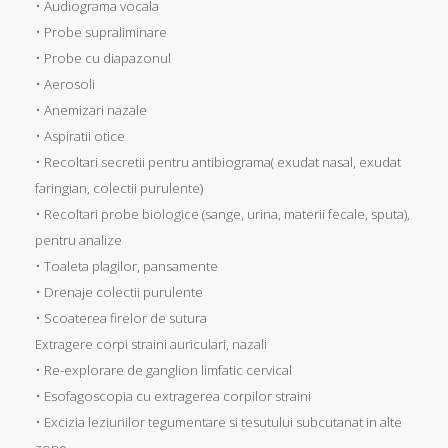
• Audiograma vocala
• Probe supraliminare
• Probe cu diapazonul
• Aerosoli
• Anemizari nazale
• Aspiratii otice
• Recoltari secretii pentru antibiograma( exudat nasal, exudat
faringian, colectii purulente)
• Recoltari probe biologice (sange, urina, materii fecale, sputa),
pentru analize
• Toaleta plagilor, pansamente
• Drenaje colectii purulente
• Scoaterea firelor de sutura
Extragere corpi straini auriculari, nazali
• Re-explorare de ganglion limfatic cervical
• Esofagoscopia cu extragerea corpilor straini
• Excizia leziunilor tegumentare si tesutului subcutanat in alte
zone