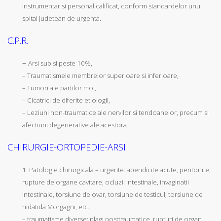
instrumentar si personal calificat, conform standardelor unui
spital judetean de urgenta.
C.P.R.
–
Arsi sub si peste 10%,
– Traumatismele membrelor superioare si inferioare,
– Tumori ale partilor moi,
– Cicatrici de diferite etiologii,
– Leziuni non-traumatice ale nervilor si tendoanelor, precum si
afectiuni degenerative ale acestora.
CHIRURGIE-ORTOPEDIE-ARSI
1. Patologie chirurgicala – urgente: apendicite acute, peritonite,
rupture de organe cavitare, ocluzii intestinale, invaginatii
intestinale, torsiune de ovar, torsiune de testicul, torsiune de
hidatida Morgagni, etc.,
– traumatisme diverse: plagi posttraumatice, rupturi de organ,