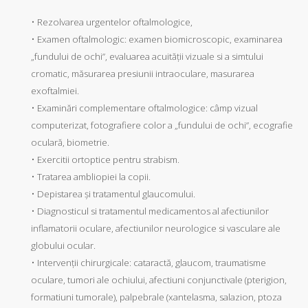
• Rezolvarea urgentelor oftalmologice,
• Examen oftalmologic: examen biomicroscopic, examinarea
„fundului de ochi”, evaluarea acuităţii vizuale si a simtului
cromatic, măsurarea presiunii intraoculare, masurarea
exoftalmiei.
• Examinări complementare oftalmologice: câmp vizual
computerizat, fotografiere color a „fundului de ochi”, ecografie
oculară, biometrie.
• Exercitii ortoptice pentru strabism.
• Tratarea ambliopiei la copii.
• Depistarea şi tratamentul glaucomului.
• Diagnosticul si tratamentul medicamentos al afectiunilor
inflamatorii oculare, afectiunilor neurologice si vasculare ale
globului ocular.
• Intervenţii chirurgicale: cataractă, glaucom, traumatisme
oculare, tumori ale ochiului, afectiuni conjunctivale (pterigion,
formatiuni tumorale), palpebrale (xantelasma, salazion, ptoza