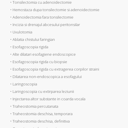
• Tonsilectomia cu adenoidectomie
• Hemostaza dupa tonsilectomie si adenoidectomie
• Adenoidectomia fara tonsilectomie
• Incizia si drenajul abcesului peritonsilar
• Uvulotomia
• Ablatia chistului faringian
• Esofagoscopia rigida
• Alte dilatari esofagiene endoscopice
• Esofagoscopia rigida cu biopsie
• Esofagoscopia rigida cu extragerea corpilor straini
• Dilatarea non-endoscopica a esofagului
• Laringoscopia
• Laringoscopia cu extirparea leziunii
• Injectarea altor substante in coarda vocala
• Traheostomia percutanata
• Traheostomia deschisa, temporara
• Traheostomia deschisa, definitiva