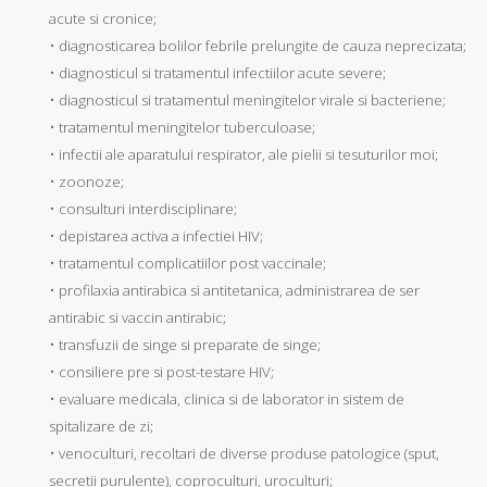
acute si cronice;
• diagnosticarea bolilor febrile prelungite de cauza neprecizata;
• diagnosticul si tratamentul infectiilor acute severe;
• diagnosticul si tratamentul meningitelor virale si bacteriene;
• tratamentul meningitelor tuberculoase;
• infectii ale aparatului respirator, ale pielii si tesuturilor moi;
• zoonoze;
• consulturi interdisciplinare;
• depistarea activa a infectiei HIV;
• tratamentul complicatiilor post vaccinale;
• profilaxia antirabica si antitetanica, administrarea de ser
antirabic si vaccin antirabic;
• transfuzii de singe si preparate de singe;
• consiliere pre si post-testare HIV;
• evaluare medicala, clinica si de laborator in sistem de
spitalizare de zi;
• venoculturi, recoltari de diverse produse patologice (sput,
secretii purulente), coproculturi, uroculturi;