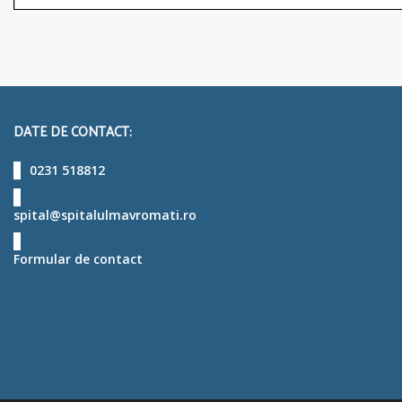
DATE DE CONTACT:
0231 518812
spital@spitalulmavromati.ro
Formular de contact