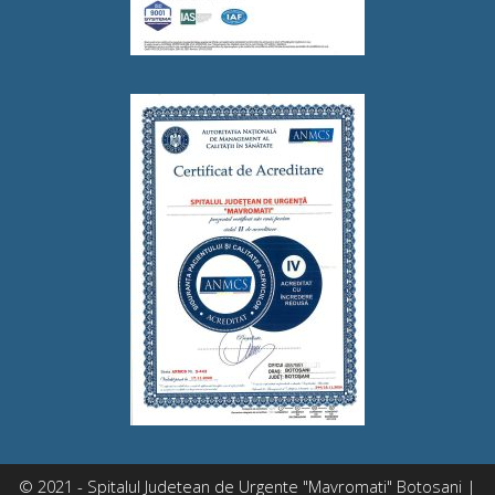
© 2021 - Spitalul Judetean de Urgente "Mavromati" Botosani |