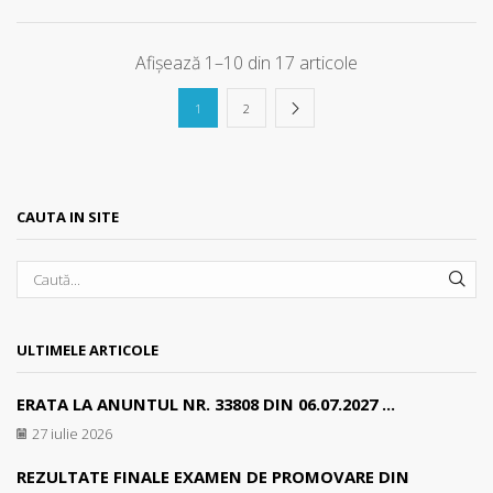
Afișează 1–10 din 17 articole
1
2
CAUTA IN SITE
SEA
ULTIMELE ARTICOLE
ERATA LA ANUNTUL NR. 33808 DIN 06.07.2027 ...
27 iulie 2026
REZULTATE FINALE EXAMEN DE PROMOVARE DIN