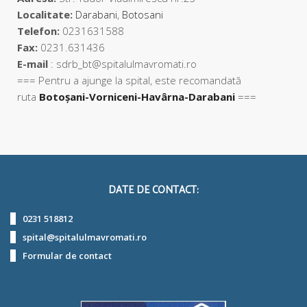
Localitate:
Darabani
,
Botosani
Telefon:
0231631588
Fax:
0231.631436
E-mail
: sdrb_bt@spitalulmavromati.ro
=== Pentru a ajunge la spital, este recomandată
ruta
Botoșani-Vorniceni-Havârna-Darabani
===
DATE DE CONTACT:
0231 518812
spital@spitalulmavromati.ro
Formular de contact