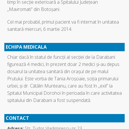
timp în secţie exterioară a Spitalului Judeţean
„Mavromati” din Botoşani.
Cel mai probabil, primul pacient va fi internat în unitatea
sanitară miercuri, 6 martie 2014.
ECHIPA MEDICALA
Chiar dacă în statul de funcţii al secţiei de la Darabani
figurează 4 medici, în prezent doar 2 medici şi-au depus
dosarul la unitatea sanitară din oraşul de pe malul
Prutului. Este vorba de Tania Aroşoaie, soţia primarului
urbei, şi dr. Cătălin Munteanu, care au fost în „exil” la
Spitalul Municipal Dorohoi în perioada în care activitatea
spitalului din Darabani a fost suspendată.
CONTACT
Adresa:
Str. Tudor Vladimirescu nr.23