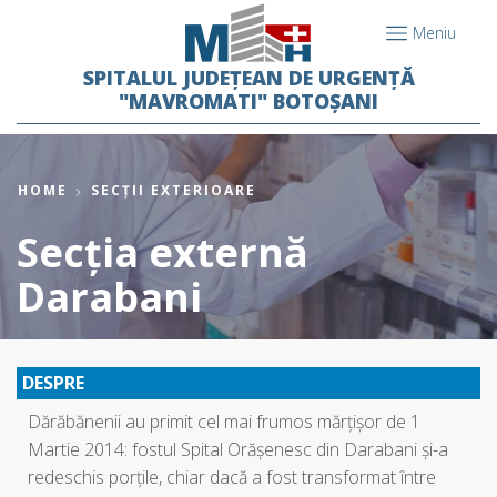
Meniu
SPITALUL JUDEȚEAN DE URGENȚĂ
"MAVROMATI" BOTOȘANI
HOME
SECȚII EXTERIOARE
Secția externă
Darabani
DESPRE
Dărăbănenii au primit cel mai frumos mărţişor de 1
Martie 2014: fostul Spital Orăşenesc din Darabani şi-a
redeschis porţile, chiar dacă a fost transformat între