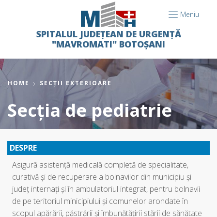
Meniu
SPITALUL JUDEȚEAN DE URGENȚĂ
"MAVROMATI" BOTOȘANI
HOME
SECȚII EXTERIOARE
Secția de pediatrie
DESPRE
Asigură asistenţă medicală completă de specialitate,
curativă şi de recuperare a bolnavilor din municipiu şi
judeţ internaţi şi în ambulatoriul integrat, pentru bolnavii
de pe teritoriul minicipiului şi comunelor arondate în
scopul apărării, păstrării şi îmbunătăţirii stării de sănătate