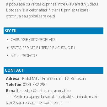
a populaţie cu vârstă cuprinsa intre 0-18 ani din judetul
Botosani si a celor aflati in tranzit, prin spitalizare
continua sau spitalizare de zi.
SECTII
CHIRURGIE-ORTOPEDIE-ARSI
SECTIA PEDIATRIE I, TERAPIE ACUTA, O.R.L
A.T.I. – PEDIATRIE
CONTACT
Adresa
: B-dul Mihai Eminescu nr. 12, Botosani
Telefon
: 0231 582 290
E-mail
: sped_bt@spitalulmavromati.ro
=== Pentru a ajunge la spital, puteti utiliza linia de maxi-
taxi 2 sau reteaua de taxi interna ===