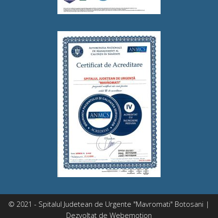
© 2021 - Spitalul Judetean de Urgente "Mavromati" Botosani |
Dezvoltat de
Webemotion