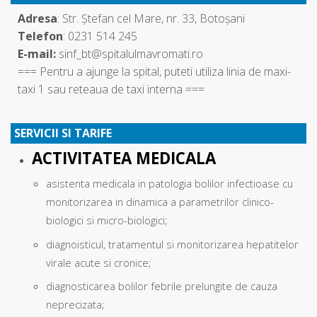
Adresa
: Str. Ştefan cel Mare, nr. 33, Botoșani
Telefon
: 0231 514 245
E-mail:
sinf_bt@spitalulmavromati.ro
=== Pentru a ajunge la spital, puteti utiliza linia de maxi-
taxi 1 sau reteaua de taxi interna ===
SERVICII SI TARIFE
ACTIVITATEA MEDICALA
asistenta medicala in patologia bolilor infectioase cu
monitorizarea in dinamica a parametrilor clinico-
biologici si micro-biologici;
diagnoisticul, tratamentul si monitorizarea hepatitelor
virale acute si cronice;
diagnosticarea bolilor febrile prelungite de cauza
neprecizata;