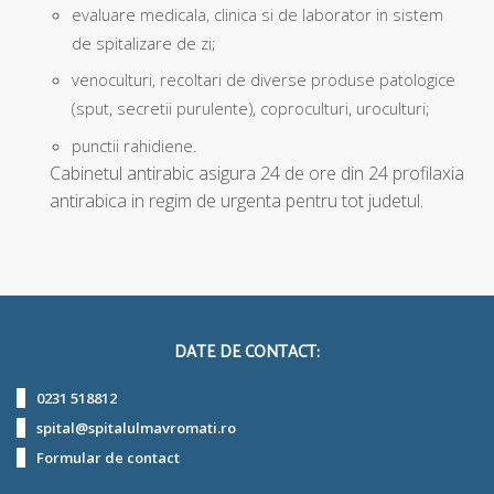
evaluare medicala, clinica si de laborator in sistem
de spitalizare de zi;
venoculturi, recoltari de diverse produse patologice
(sput, secretii purulente), coproculturi, uroculturi;
punctii rahidiene.
Cabinetul antirabic asigura 24 de ore din 24 profilaxia
antirabica in regim de urgenta pentru tot judetul.
DATE DE CONTACT:
0231 518812
spital@spitalulmavromati.ro
Formular de contact