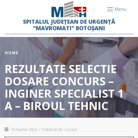
Meniu
SPITALUL JUDEȚEAN DE URGENȚĂ
"MAVROMATI" BOTOȘANI
HOME
REZULTATE SELECTIE
DOSARE CONCURS –
INGINER SPECIALIST 1
A – BIROUL TEHNIC
16 martie 2022
/
Publicat de
Lucian