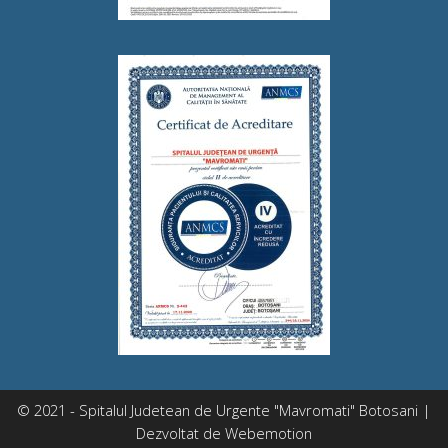
© 2021 - Spitalul Judetean de Urgente "Mavromati" Botosani |
Dezvoltat de
Webemotion