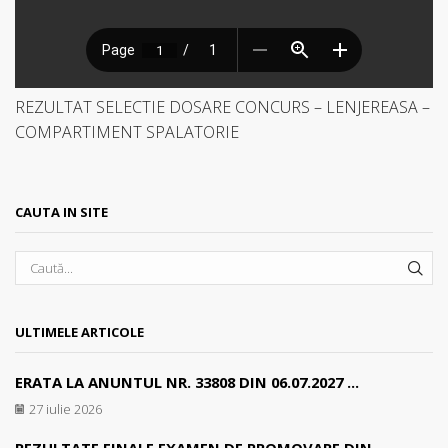
REZULTAT SELECTIE DOSARE CONCURS – LENJEREASA –
COMPARTIMENT SPALATORIE
CAUTA IN SITE
SEA
ULTIMELE ARTICOLE
ERATA LA ANUNTUL NR. 33808 DIN 06.07.2027 ...
27 iulie 2026
REZULTATE FINALE EXAMEN DE PROMOVARE DIN