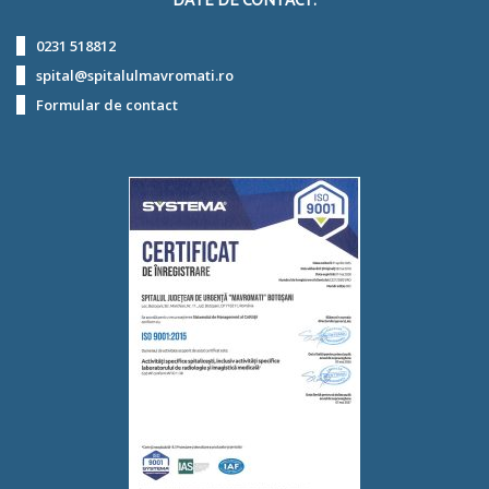
DATE DE CONTACT:
0231 518812
spital@spitalulmavromati.ro
Formular de contact