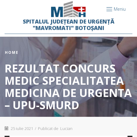
Meniu
SPITALUL JUDEȚEAN DE URGENȚĂ
"MAVROMATI" BOTOȘANI
HOME
REZULTAT CONCURS
MEDIC SPECIALITATEA
MEDICINA DE URGENTA
– UPU-SMURD
25 iulie 2021
/
Publicat de
Lucian