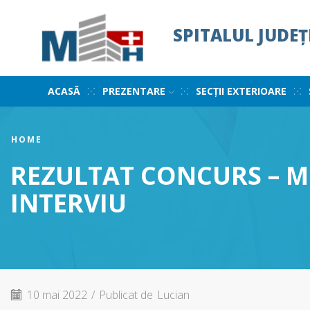
SPITALUL JUDE
ACASĂ
PREZENTARE
SECȚII EXTERIOARE
HOME
REZULTAT CONCURS – ME
INTERVIU
10 mai 2022
/
Publicat de
Lucian