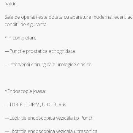
paturi.
Sala de operatii este dotata cu aparatura moderna,recent ach
conditii de siguranta.
*In completare:
—Punctie prostatica echoghidata
—Interventii chirurgicale urologice clasice
*Endoscopie joasa:
—TUR-P , TUR-V , UIO, TUR-is
—Litotritie endoscopica vezicala tip Punch
—Litotritie endoscopica vezicala ultrasonica