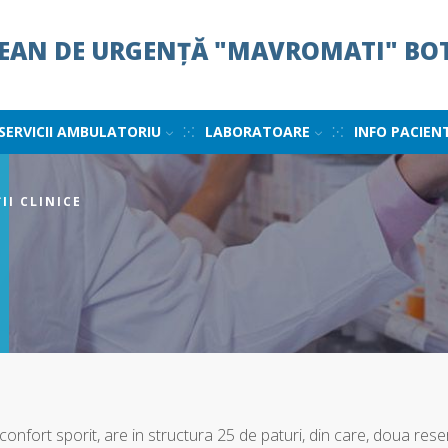
ȚEAN DE URGENȚĂ "MAVROMATI" BO
SERVICII AMBULATORIU
LABORATOARE
INFO PACIEN
II CLINICE
confort sporit, are in structura 25 de paturi, din care, doua rese