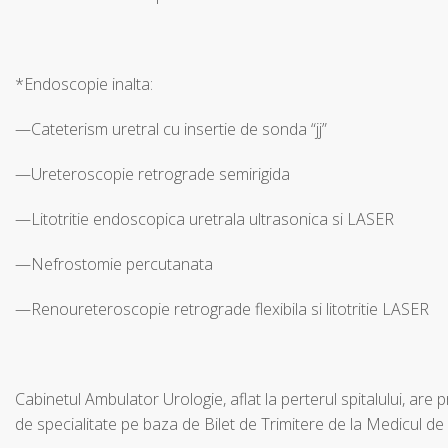
*Endoscopie inalta:
—Cateterism uretral cu insertie de sonda “jj”
—Ureteroscopie retrograde semirigida
—Litotritie endoscopica uretrala ultrasonica si LASER
—Nefrostomie percutanata
—Renoureteroscopie retrograde flexibila si litotritie LASER
Cabinetul Ambulator Urologie, aflat la perterul spitalului, are 
de specialitate pe baza de Bilet de Trimitere de la Medicul de 