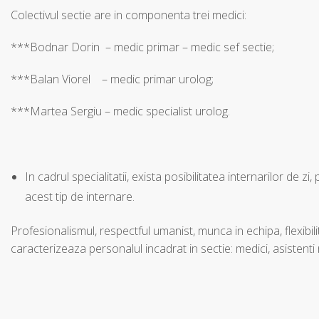
Colectivul sectie are in componenta trei medici:
***Bodnar Dorin – medic primar – medic sef sectie;
***Balan Viorel – medic primar urolog;
***Martea Sergiu – medic specialist urolog.
In cadrul specialitatii, exista posibilitatea internarilor de 
acest tip de internare.
Profesionalismul, respectful umanist, munca in echipa, flexibilit
caracterizeaza personalul incadrat in sectie: medici, asistenti me