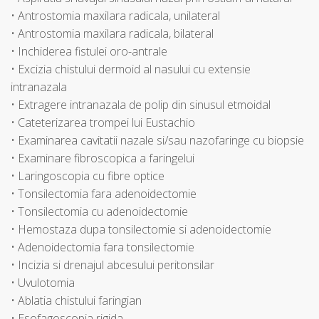
• Antrostomia maxilara radicala, unilateral
• Antrostomia maxilara radicala, bilateral
• Inchiderea fistulei oro-antrale
• Excizia chistului dermoid al nasului cu extensie
intranazala
• Extragere intranazala de polip din sinusul etmoidal
• Cateterizarea trompei lui Eustachio
• Examinarea cavitatii nazale si/sau nazofaringe cu biopsie
• Examinare fibroscopica a faringelui
• Laringoscopia cu fibre optice
• Tonsilectomia fara adenoidectomie
• Tonsilectomia cu adenoidectomie
• Hemostaza dupa tonsilectomie si adenoidectomie
• Adenoidectomia fara tonsilectomie
• Incizia si drenajul abcesului peritonsilar
• Uvulotomia
• Ablatia chistului faringian
• Esofagoscopia rigida