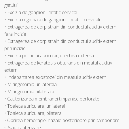
gatului
• Excizia de ganglion limfatic cervical
• Excizia regionala de ganglioni limfatici cervicali
• Extragerea de corp strain din conductul auditiv extern
fara incizie
• Extragerea de corp strain din conductul auditiv extern
prin incizie
• Excizia polipului auricular, urechea externa
• Extragerea de keratosis obturans din meatul auditiv
extern
• Indepartarea exostozei din meatul auditiv extern
• Miringotomia unilaterala
• Miringotomia bilaterala
• Cauterizarea membranei timpanice perforate
• Toaleta auriculara, unilateral
• Toaleta auriculara, bilateral
• Oprirea hemoragiei nazale posterioare prin tamponare
si/sau cauterizare