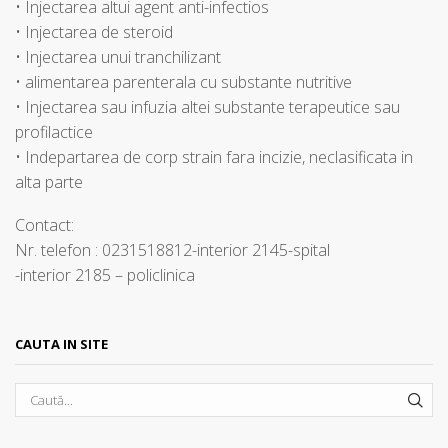
• Injectarea altui agent anti-infectios
• Injectarea de steroid
• Injectarea unui tranchilizant
• alimentarea parenterala cu substante nutritive
• Injectarea sau infuzia altei substante terapeutice sau
profilactice
• Indepartarea de corp strain fara incizie, neclasificata in
alta parte
Contact:
Nr. telefon : 0231518812-interior 2145-spital
-interior 2185 – policlinica
CAUTA IN SITE
SEA