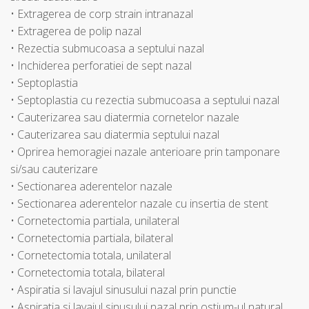
• Extragerea de corp strain intranazal
• Extragerea de polip nazal
• Rezectia submucoasa a septului nazal
• Inchiderea perforatiei de sept nazal
• Septoplastia
• Septoplastia cu rezectia submucoasa a septului nazal
• Cauterizarea sau diatermia cornetelor nazale
• Cauterizarea sau diatermia septului nazal
• Oprirea hemoragiei nazale anterioare prin tamponare
si/sau cauterizare
• Sectionarea aderentelor nazale
• Sectionarea aderentelor nazale cu insertia de stent
• Cornetectomia partiala, unilateral
• Cornetectomia partiala, bilateral
• Cornetectomia totala, unilateral
• Cornetectomia totala, bilateral
• Aspiratia si lavajul sinusului nazal prin punctie
• Aspiratia si lavajul sinusului nazal prin ostium-ul natural