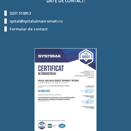
DATE DE CONTACT:
0231 518812
spital@spitalulmavromati.ro
Formular de contact