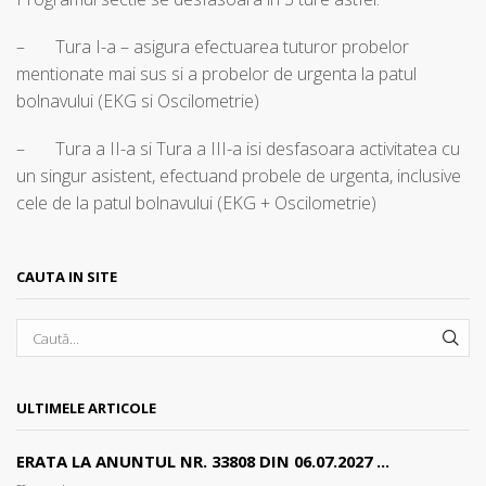
– Tura I-a – asigura efectuarea tuturor probelor
mentionate mai sus si a probelor de urgenta la patul
bolnavului (EKG si Oscilometrie)
– Tura a II-a si Tura a III-a isi desfasoara activitatea cu
un singur asistent, efectuand probele de urgenta, inclusive
cele de la patul bolnavului (EKG + Oscilometrie)
CAUTA IN SITE
SEA
ULTIMELE ARTICOLE
ERATA LA ANUNTUL NR. 33808 DIN 06.07.2027 ...