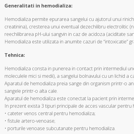
Generalitati in hemodializa:
Hemodializa permite epurarea sangelui cu ajutorul unui rinichi 
creatinina), cresterea unui eventual dezechilibru electrolitic 
reechilibrarea pH-ului sangvin in caz de acidoza (aciditate sa
Hemodializa este utilizata in anumite cazuri de “intoxicatie” gr
Tehnica:
Hemodializa consta in punerea in contact prin intermediul u
moleculele mici si medii), a sangelui bolnavului cu un lichid a
Aparatul de hemodializa preia sange din organism printr-o a
sangele printr-o alta cale.
Aparatul de hemodializa este conectat la pacient prin interme
In prezent exista 3 tipuri principale de acces vascular pentru
• cateter venos central pentru hemodializa;
• fistule artero-venoase;
• porturile venoase subcutanate pentru hemodializa.