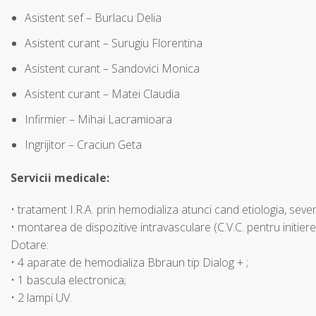
Asistent sef – Burlacu Delia
Asistent curant – Surugiu Florentina
Asistent curant – Sandovici Monica
Asistent curant – Matei Claudia
Infirmier – Mihai Lacramioara
Ingrijitor – Craciun Geta
Servicii medicale:
• tratament I.R.A. prin hemodializa atunci cand etiologia, sever
• montarea de dispozitive intravasculare (C.V.C. pentru initiere
Dotare:
• 4 aparate de hemodializa Bbraun tip Dialog + ;
• 1 bascula electronica;
• 2 lampi UV.