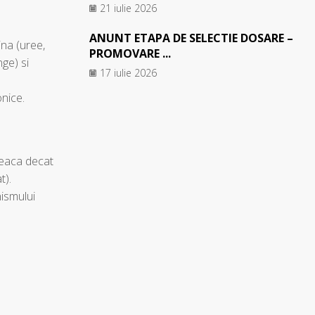
21 iulie 2026
ANUNT ETAPA DE SELECTIE DOSARE –
ina (uree,
PROMOVARE ...
nge) si
17 iulie 2026
onice.
reaca decat
t).
ismului