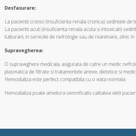
Desfasurare:
La pacientii cronici (insuficienta renala cronica) sedintele d
La pacientii acuti (insuficienta renala acuta si intoxicati) sedi
tulburarii, in serviciile de nefrologie sau de reanimare, zilnic in
Supravegherea:
O supraveghere medicala, asigurata de catre un medic nefrolog
plasmatica de filtrate si tratamentele anexe, dietetice si me
Hemodializa este perfect compatibila cu o viata normala.
Hemodializa poate ameliora semnificativ calitatea vietii pacien