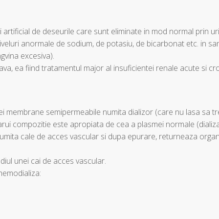
artificial de deseurile care sunt eliminate in mod normal prin ur
(niveluri anormale de sodium, de potasiu, de bicarbonat etc. in sa
ngvina excesiva).
ava, ea fiind tratamentul major al insuficientei renale acute si cr
nei membrane semipermeabile numita dializor (care nu lasa sa t
 carui compozitie este apropiata de cea a plasmei normale (dializa
numita cale de acces vascular si dupa epurare, returneaza organ
diul unei cai de acces vascular.
 hemodializa: