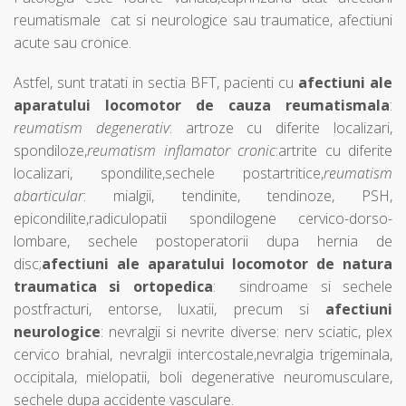
reumatismale cat si neurologice sau traumatice, afectiuni
acute sau cronice.
Astfel, sunt tratati in sectia BFT, pacienti cu
afectiuni ale
aparatului locomotor de cauza reumatismala
:
reumatism degenerativ
: artroze cu diferite localizari,
spondiloze,
reumatism inflamator cronic
:artrite cu diferite
localizari, spondilite,sechele postartritice,
reumatism
abarticular
: mialgii, tendinite, tendinoze, PSH,
epicondilite,radiculopatii spondilogene cervico-dorso-
lombare, sechele postoperatorii dupa hernia de
disc;
afectiuni ale aparatului locomotor de natura
traumatica si ortopedica
: sindroame si sechele
postfracturi, entorse, luxatii, precum si
afectiuni
neurologice
: nevralgii si nevrite diverse: nerv sciatic, plex
cervico brahial, nevralgii intercostale,nevralgia trigeminala,
occipitala, mielopatii, boli degenerative neuromusculare,
sechele dupa accidente vasculare.