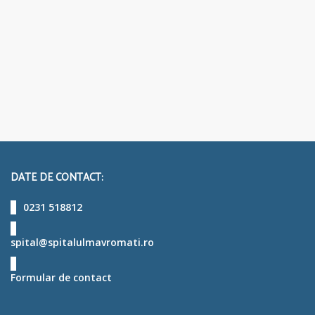
DATE DE CONTACT:
0231 518812
spital@spitalulmavromati.ro
Formular de contact