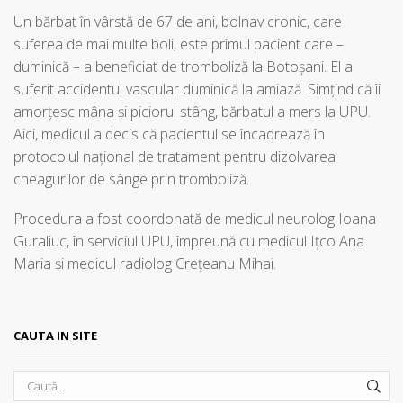
Un bărbat în vârstă de 67 de ani, bolnav cronic, care
suferea de mai multe boli, este primul pacient care –
duminică – a beneficiat de tromboliză la Botoșani. El a
suferit accidentul vascular duminică la amiază. Simțind că îi
amorţesc mâna şi piciorul stâng, bărbatul a mers la UPU.
Aici, medicul a decis că pacientul se încadrează în
protocolul naţional de tratament pentru dizolvarea
cheagurilor de sânge prin tromboliză.
Procedura a fost coordonată de medicul neurolog Ioana
Guraliuc, în serviciul UPU, împreună cu medicul Ițco Ana
Maria și medicul radiolog Crețeanu Mihai.
CAUTA IN SITE
SEA