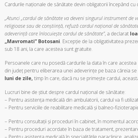
Cardurile naționale de sănătate devin obligatorii începând cu
„Atunci „cardul de sănătate va deveni singurul instrument de va
religioase sau de conștiință, refuză cardul național de sănătate,
adeverință care înlocuiește cardul de sănătate”
, a declarat
Ioa
„Mavromati” Botosani
. Excepție de la obligativitatea preze
sub 18 ani, la care acestea sunt gratuite.
Persoanele care nu posedă cardurile la data în care acestea de
din județ pentru eliberarea unei adeverințe pe baza căreia se
luni de zile,
timp în care, dacă nu se primește cardul, aceasta
Lucruri bine de știut despre cardul național de sănătate:
– Pentru asistența medicală din ambulatorii, cardul va fi utiliza
– Pentru serviciile de reabilitare medicală și balneo-fizioterapi
– Pentru consultații și proceduri în cabinet, în momentul acordă
– Pentru proceduri acordate în baza de tratament, prezentarea
– Pentru asistența medicală în specialitățile paraclinice, anal