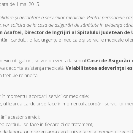
 data de 1 mai 2015.
lidare și decontare a serviciilor medicale. Pentru persoanele car
 vor solicita de la casa de asigurări de sănătate în evidența cărei
n Asaftei, Director de Ingrijiri al Spitalului Judetean de
ntării cardului, o fac urgențele medicale și serviciile medicale ofer
vin obligatorii, se vor prezenta la sediul
Casei de Asigurări
 va deconta asistența medicală.
Valabilitatea adeverinței es
 trebuie reînnoită.
t în momentul acordării serviciilor medicale;
e, utilizarea cardului se face în momentul acordării serviciilor me
rii acestor servicii;
 cardului se face în fiecare zi de tratament;
ize de laborator, prezentarea cardului se face la momentul recoltă