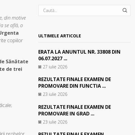
SEA
e, din motive
a se află, o
 Urgenta
ULTIMELE ARTICOLE
ite copiilor
ERATA LA ANUNTUL NR. 33808 DIN
06.07.2027 ...
 de Sănătate
27 iulie 2026
te de trei
REZULTATE FINALE EXAMEN DE
PROMOVARE DIN FUNCTIA ...
23 iulie 2026
dicale;
REZULTATE FINALE EXAMEN DE
PROMOVARE IN GRAD ...
23 iulie 2026
rii probelor,
REZULTATE FINALE EXAMEN