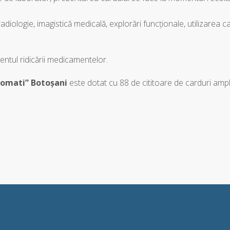
 radiologie, imagistică medicală, explorări funcționale, utilizarea c
mentul ridicării medicamentelor.
romati” Botoșani
este dotat cu 88 de cititoare de carduri amp