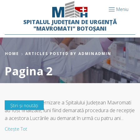
Meniu
SPITALUL JUDEȚEAN DE URGENȚĂ
"MAVROMATI" BOTOȘANI
HOME
ARTICLES POSTED BY
ADMIN
ADMIN
Pagina 2
Lucrările de modernizare a Spitalului Judeţean Mavromati
Știri și noutăți
au fost finalizate, luni fiind demarată procedura de recepţie
a acestora.Lucrările au demarat în urmă cu patru ani...
Citește Tot