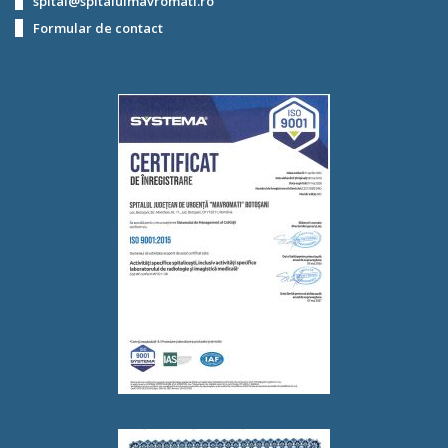
spital@spitalulmavromati.ro
Formular de contact