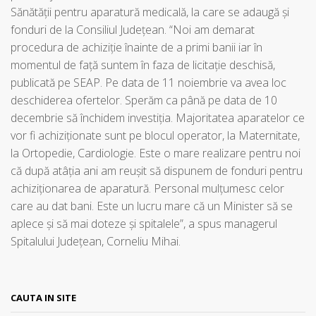
Sănătății pentru aparatură medicală, la care se adaugă și
fonduri de la Consiliul Județean. “Noi am demarat
procedura de achiziție înainte de a primi banii iar în
momentul de față suntem în faza de licitație deschisă,
publicată pe SEAP. Pe data de 11 noiembrie va avea loc
deschiderea ofertelor. Sperăm ca până pe data de 10
decembrie să închidem investiția. Majoritatea aparatelor ce
vor fi achiziționate sunt pe blocul operator, la Maternitate,
la Ortopedie, Cardiologie. Este o mare realizare pentru noi
că după atâția ani am reușit să dispunem de fonduri pentru
achiziționarea de aparatură. Personal mulțumesc celor
care au dat bani. Este un lucru mare că un Minister să se
aplece și să mai doteze și spitalele”, a spus managerul
Spitalului Județean, Corneliu Mihai.
CAUTA IN SITE