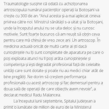
Traumatologie susține că odată cu achizițonarea
artroscopului numărul pacienților operați la Botoșani va
crește cu 300 de an. “Anul acesta și-a mai aplecat cineva
privirea către noi. Ministrul sănătății s-a uitat și la Botoșani,
unde la începutul anului nu se uita deloc și nu cunosc
motivele. Sunt foarte bucuros că am reușit să obțin ceva
pentru care mă chinui de vreo zece ani. Un artroscop. În
medicina actuală oricât de multă carte ai ști dacă
cunoștințele nu îți sunt completate de aparatura pe care o
poți exploata atunci nu îi poți arăta cunoștinețele și
competența și ești degradat profesional față de celelalte
unități care sunt dotate și poate nu au medici chiar atât de
bine pregătiți. Ne dorim să creștem performanța
profesională cu acest artroscop și fac demersuri pentru a
doua sală de operații de care obiectiv avem nevoie”, a
declarat medicul Radu Malancea.
La începutul lunii septembrie, Spitalul Județean a
primit o jumătate de million de euro de la Ministerul