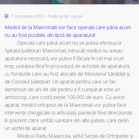
7 octombrie 2015
/
Publicat de
Lucian
Medicii de la Mavromati vor face operații care până acum
nu au fost posibile, din lipsă de aparatură!
Operații care până acum nu se putea efectua la
Spitalul Județean Mavromati, întrucât medicii nu aveau
aparatura necesară, vor putea fi făcute în cel mai scurt
timp, unitatea fiind în procedură de achiziție de aparatură,
cu fondurile care au fost alocate de Ministerul Sănătății și
de Consiliul Județean. Un aparat pentru care se fac
demersuri de ani de zile pentru a fi cumpărat este un
artroscop, care costă peste 100.000 de euro. Cu acest
aparat, medicii ortopezi de la Mavromati vor putea face
intervenții chirugicale la articulații, pacienții fiind direcționați
în prezent către unități sanitare din alte județe, care dețin
un astfel de aparat.
Medicul Radu Malancea, șeful Secției de Ortopedie și