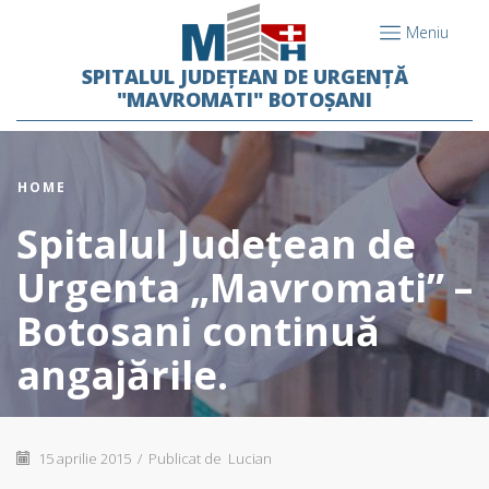
Meniu
SPITALUL JUDEȚEAN DE URGENȚĂ
"MAVROMATI" BOTOȘANI
HOME
Spitalul Judeţean de
Urgenta „Mavromati” –
Botosani continuă
angajările.
15 aprilie 2015
/
Publicat de
Lucian