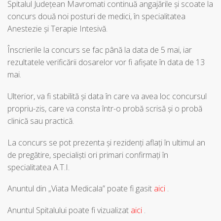
Spitalul Judeţean Mavromati continuă angajările şi scoate la
concurs două noi posturi de medici, în specialitatea
Anestezie şi Terapie Intesivă.
Înscrierile la concurs se fac până la data de 5 mai, iar
rezultatele verificării dosarelor vor fi afişate în data de 13
mai.
Ulterior, va fi stabilită şi data în care va avea loc concursul
propriu-zis, care va consta într-o probă scrisă şi o probă
clinică sau practică.
La concurs se pot prezenta şi rezidenţi aflaţi în ultimul an
de pregătire, specialişti ori primari confirmaţi în
specialitatea A.T.I.
Anuntul din „Viata Medicala” poate fi gasit
aici
.
Anuntul Spitalului poate fi vizualizat
aici
.