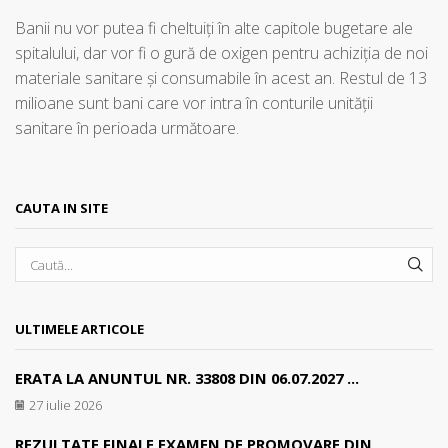
Banii nu vor putea fi cheltuiţi în alte capitole bugetare ale
spitalului, dar vor fi o gură de oxigen pentru achiziţia de noi
materiale sanitare şi consumabile în acest an. Restul de 13
milioane sunt bani care vor intra în conturile unităţii
sanitare în perioada următoare.
CAUTA IN SITE
SEA
ULTIMELE ARTICOLE
ERATA LA ANUNTUL NR. 33808 DIN 06.07.2027 ...
27 iulie 2026
REZULTATE FINALE EXAMEN DE PROMOVARE DIN