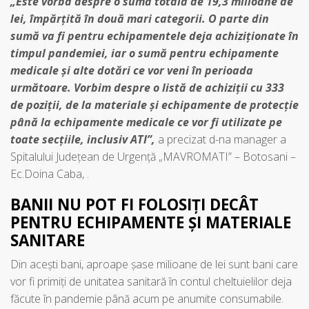
„Este vorba despre o sumă totală de 19,3 milioane de
lei, împărţită în două mari categorii. O parte din
sumă va fi pentru echipamentele deja achiziţionate în
timpul pandemiei, iar o sumă pentru echipamente
medicale şi alte dotări ce vor veni în perioada
următoare. Vorbim despre o listă de achiziţii cu 333
de poziţii, de la materiale şi echipamente de protecţie
până la echipamente medicale ce vor fi utilizate pe
toate secţiile, inclusiv ATI”,
a precizat d-na manager a
Spitalului Judeţean de Urgenţă „MAVROMATI” – Botosani –
Ec.Doina Caba, .
BANII NU POT FI FOLOSIŢI DECÂT
PENTRU ECHIPAMENTE ŞI MATERIALE
SANITARE
Din aceşti bani, aproape şase milioane de lei sunt bani care
vor fi primiţi de unitatea sanitară în contul cheltuielilor deja
făcute în pandemie până acum pe anumite consumabile.